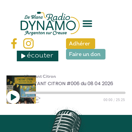
Adhérer
écouter
Faire un don
L'instant Citron
L'INSTANT CITRON #006 du 08 04 2026
/
00:00
25:25
SHARE
RSS FEED