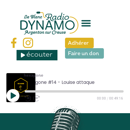
Adhérer
écouter
Faire un don
hexagone
Hexagone #14 - Louise attaque
/
00:00
00:49:16
SHARE
RSS FEED