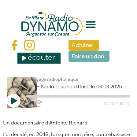
Adhérer
écouter
Faire un don
Le voyage radiophonique
#05 – Sur la touche diffusé le 03 03 2025
/
00:00
1:00:00
Un documentaire d’Antoine Richard
SHARE
J’ai décidé, en 2018, lorsque mon père, contrebassiste
RSS FEED