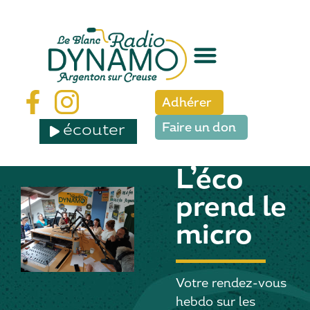
Adhérer
écouter
Faire un don
L’éco
prend le
micro
Votre rendez-vous
hebdo sur les