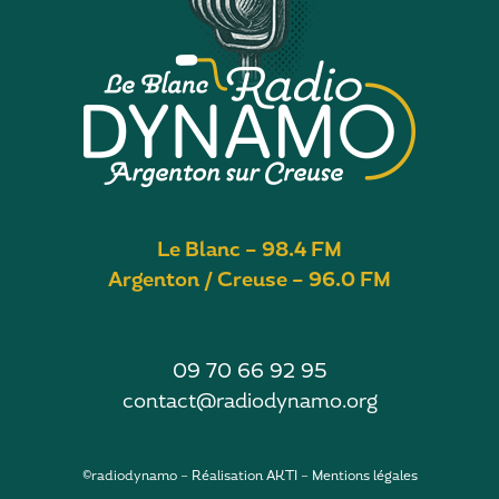
SHARE
RSS FEED
LINK
EMBED
Le Blanc – 98.4 FM
Argenton / Creuse – 96.0 FM
09 70 66 92 95
contact@radiodynamo.org
©radiodynamo – Réalisation
AKTI
–
Mentions légales